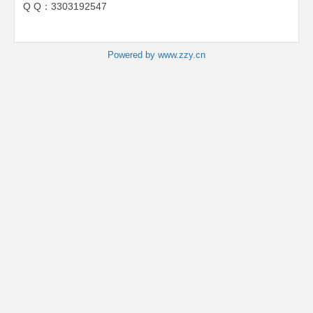
Q Q：3303192547
Powered by www.zzy.cn